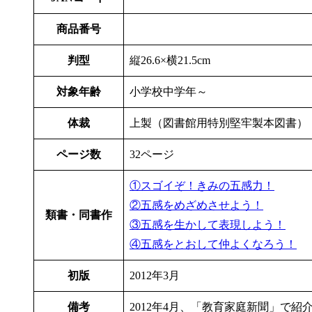
商品番号
判型
縦26.6×横21.5cm
対象年齢
小学校中学年～
体裁
上製（図書館用特別堅牢製本図書
ページ数
32ページ
①スゴイぞ！きみの五感力！
②五感をめざめさせよう！
類書・同書作
③五感を生かして表現しよう！
④五感をとおして仲よくなろう！
初版
2012年3月
備考
2012年4月、「教育家庭新聞」で紹