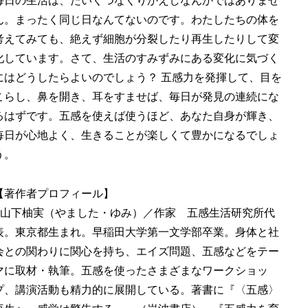
毎日の生活は、たいくつなくりかえしなんかではありませ
ん。まったく同じ日なんてないのです。わたしたちの体を
考えてみても、絶えず細胞が分裂したり再生したりして変
化しています。さて、生活のすみずみにある変化に気づく
にはどうしたらよいのでしょう？ 五感力を発揮して、目を
こらし、鼻を開き、耳をすませば、毎日が発見の連続にな
るはずです。五感を使えば使うほど、あなた自身が輝き、
毎日が心地よく、生きることが楽しくて豊かになるでしょ
う。
【著作者プロフィール】
■山下柚実（やました・ゆみ）／作家 五感生活研究所代
表。東京都生まれ。早稲田大学第一文学部卒業。身体と社
会との関わりに関心を持ち、エイズ問題、五感などをテー
マに取材・執筆。五感を使ったさまざまなワークショッ
プ、講演活動も精力的に展開している。著書に『〈五感〉