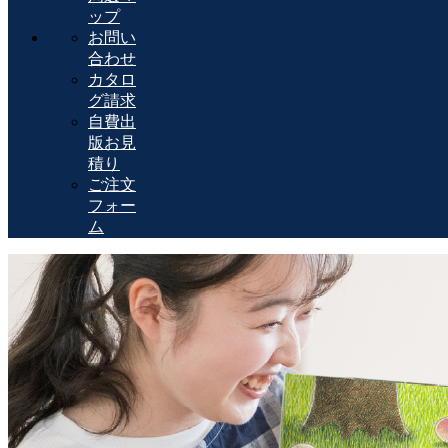
ップ
お問い
合わせ
カタロ
グ請求
自費出
版お見
積り
ご注文
フォー
ム