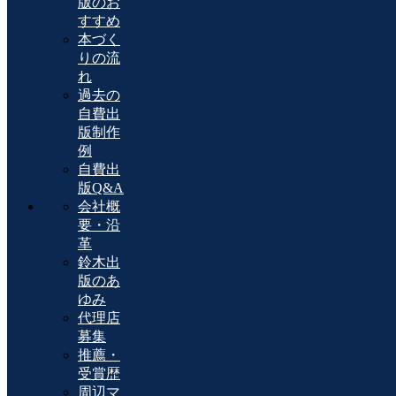
版のお
すすめ
本づく
りの流
れ
過去の
自費出
版制作
例
自費出
版Q&A
会社概
要・沿
革
鈴木出
版のあ
ゆみ
代理店
募集
推薦・
受賞歴
周辺マ