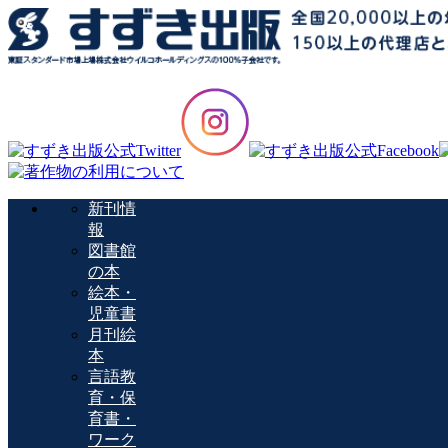
新刊情
報
図書館
の本
絵本・
児童書
月刊絵
本
言語教
育・保
育書・
ワーク