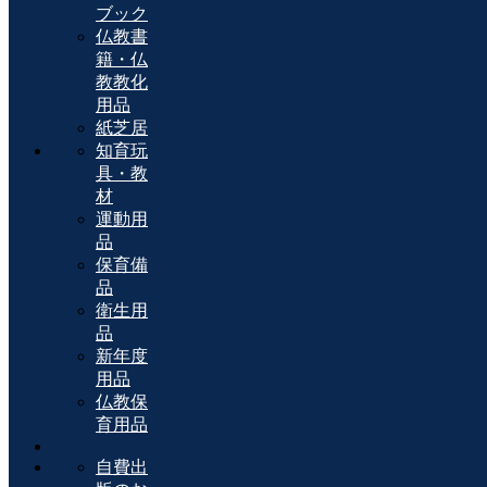
ブック
仏教書
籍・仏
教教化
用品
紙芝居
知育玩
具・教
材
運動用
品
保育備
品
衛生用
品
新年度
用品
仏教保
育用品
自費出