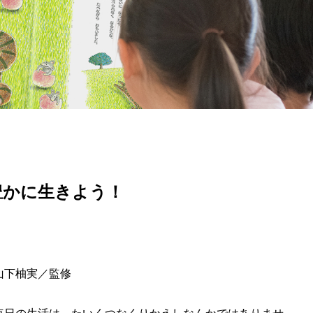
！
豊かに生きよう！
山下柚実／監修