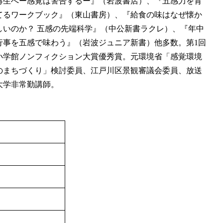
再生へー感覚は警告するー』（岩波書店）、『五感力を育
てるワークブック』（東山書房）、『給食の味はなぜ懐か
しいのか？ 五感の先端科学』（中公新書ラクレ）、『年中
行事を五感で味わう』（岩波ジュニア新書）他多数。第1回
小学館ノンフィクション大賞優秀賞。元環境省「感覚環境
のまちづくり」検討委員、江戸川区景観審議会委員、放送
大学非常勤講師。