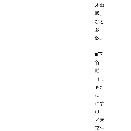
木出
版）
など
多
数。
■下
谷二
助
（し
もた
に・
にす
け）
／東
京生