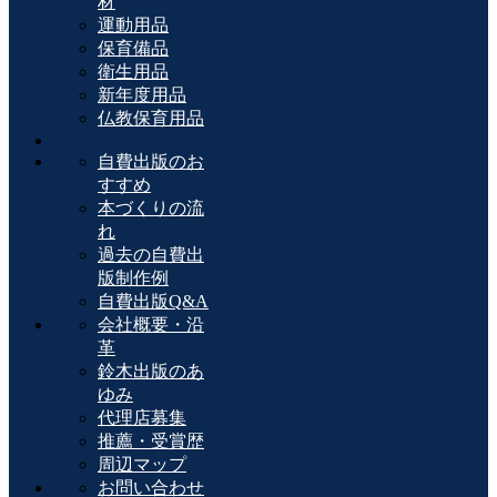
材
運動用品
保育備品
衛生用品
新年度用品
仏教保育用品
自費出版のお
すすめ
本づくりの流
れ
過去の自費出
版制作例
自費出版Q&A
会社概要・沿
革
鈴木出版のあ
ゆみ
代理店募集
推薦・受賞歴
周辺マップ
お問い合わせ