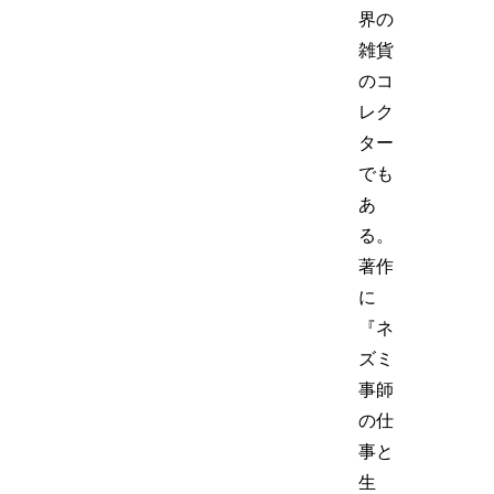
界の
雑貨
のコ
レク
ター
でも
あ
る。
著作
に
『ネ
ズミ
事師
の仕
事と
生