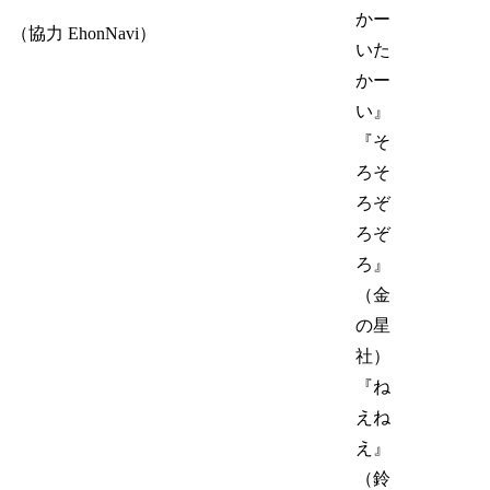
かー
（協力 EhonNavi）
いた
かー
い』
『そ
ろそ
ろぞ
ろぞ
ろ』
（金
の星
社）
『ね
えね
え』
（鈴