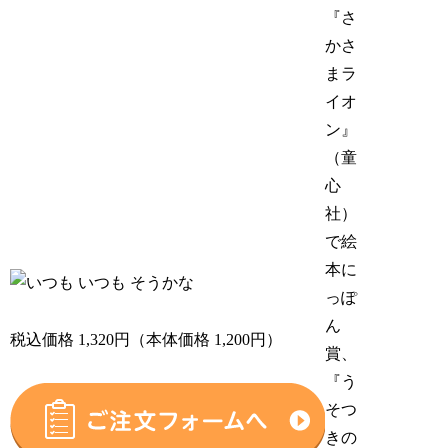
『さ
かさ
まラ
イオ
ン』
（童
心
社）
で絵
本に
っぽ
ん
税込価格 1,320円（本体価格 1,200円）
賞、
『う
そつ
きの