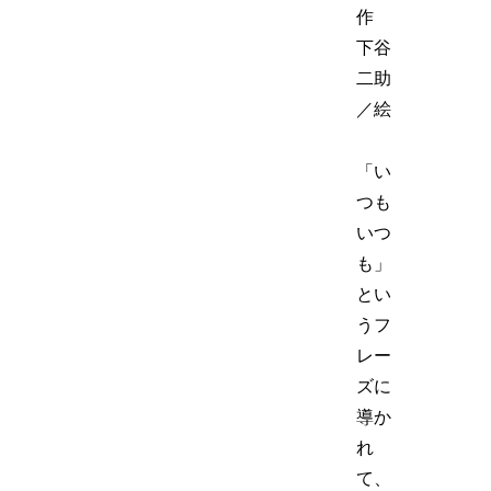
作
下谷
二助
／絵
「い
つも
いつ
も」
とい
うフ
レー
ズに
導か
れ
て、