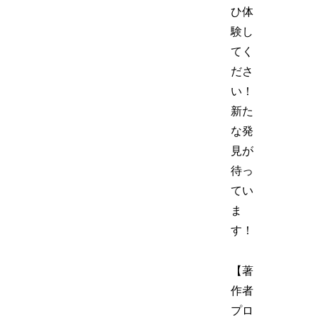
ひ体
験し
てく
ださ
い！
新た
な発
見が
待っ
てい
ま
す！
【著
作者
プロ