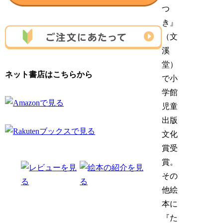
つ
き』
（文
溪
堂）
ネット書店はこちらから
で小
学館
児童
出版
文化
賞受
賞。
その
他絵
本に
『た