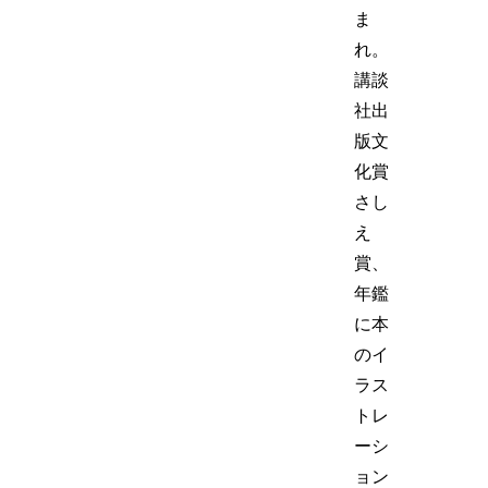
ま
れ。
講談
社出
版文
化賞
さし
え
賞、
年鑑
に本
のイ
ラス
トレ
ーシ
ョン