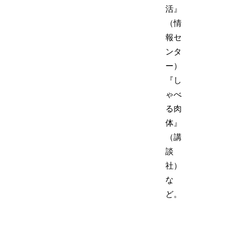
活』
（情
報セ
ンタ
ー）
『し
ゃべ
る肉
体』
（講
談
社）
な
ど。