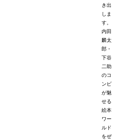
き出
しま
す。
内田
麟太
郎・
下谷
二助
のコ
ンビ
が魅
せる
絵本
ワー
ルド
をぜ