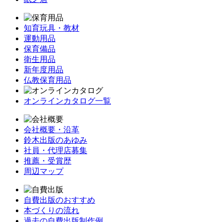
知育玩具・教材
運動用品
保育備品
衛生用品
新年度用品
仏教保育用品
オンラインカタログ一覧
会社概要・沿革
鈴木出版のあゆみ
社員・代理店募集
推薦・受賞歴
周辺マップ
自費出版のおすすめ
本づくりの流れ
過去の自費出版制作例