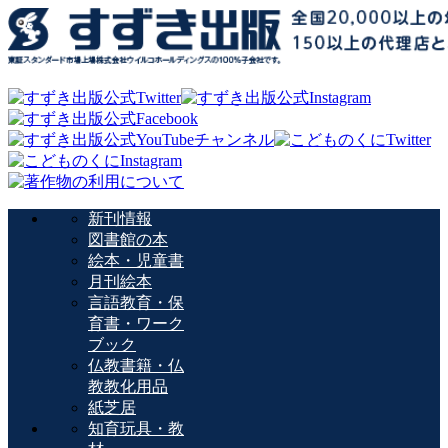
新刊情報
図書館の本
絵本・児童書
月刊絵本
言語教育・保
育書・ワーク
ブック
仏教書籍・仏
教教化用品
紙芝居
知育玩具・教