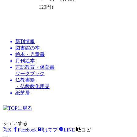
120円）
新刊情報
図書館の本
絵本・児童書
月刊絵本
言語教育・保育書
ワークブック
仏教書籍
・仏教教化用品
紙芝居
シェアする
X
Facebook
はてブ
LINE
コピ
ー