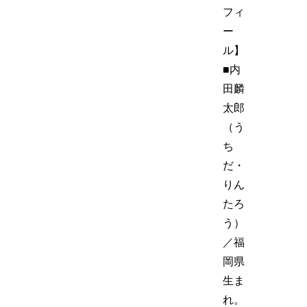
フィ
ー
ル】
■内
田麟
太郎
（う
ち
だ・
りん
たろ
う）
／福
岡県
生ま
れ。