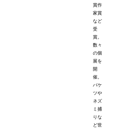
賞作
家賞
など
受
賞。
数々
の個
展を
開
催。
バケ
ツや
ネズ
ミ捕
りな
ど世