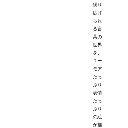
繰り
広げ
られ
る言
葉の
世界
を、
ユー
モア
たっ
ぷり
表情
たっ
ぷり
の絵
が描