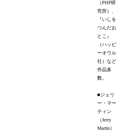
（PHP研
究所）、
『いしを
つんだお
とこ』
（ハッピ
ーオウル
社）など
作品多
数。
■ジェリ
ー・マー
ティン
（Jerry
Martin）