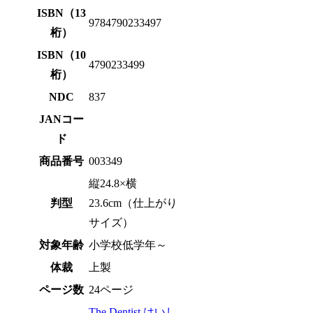
ISBN（13
9784790233497
桁）
ISBN（10
4790233499
桁）
NDC
837
JANコー
ド
商品番号
003349
縦24.8×横
判型
23.6cm（仕上がり
サイズ）
対象年齢
小学校低学年～
体裁
上製
ページ数
24ページ
The Dentist はいし