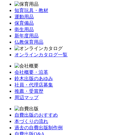
知育玩具・教材
運動用品
保育備品
衛生用品
新年度用品
仏教保育用品
オンラインカタログ一覧
会社概要・沿革
鈴木出版のあゆみ
社員・代理店募集
推薦・受賞歴
周辺マップ
自費出版のおすすめ
本づくりの流れ
過去の自費出版制作例
自費出版Q&A