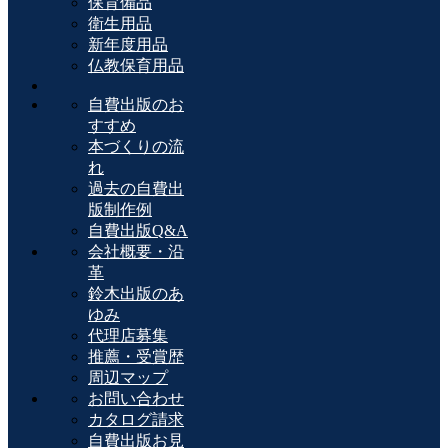
保育備品
衛生用品
新年度用品
仏教保育用品
自費出版のお
すすめ
本づくりの流
れ
過去の自費出
版制作例
自費出版Q&A
会社概要・沿
革
鈴木出版のあ
ゆみ
代理店募集
推薦・受賞歴
周辺マップ
お問い合わせ
カタログ請求
自費出版お見