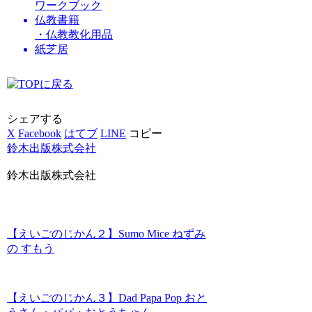
ワークブック
仏教書籍
・仏教教化用品
紙芝居
シェアする
X
Facebook
はてブ
LINE
コピー
鈴木出版株式会社
鈴木出版株式会社
【えいごのじかん２】Sumo Mice ねずみ
の すもう
【えいごのじかん３】Dad Papa Pop おと