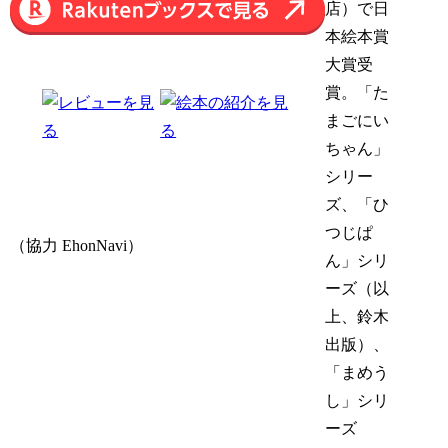
店）で日
本絵本賞
大賞受
賞。「た
まごにい
ちゃん」
シリー
ズ、「ひ
つじぱ
（協力 EhonNavi）
ん」シリ
ーズ（以
上、鈴木
出版）、
「まめう
し」シリ
ーズ