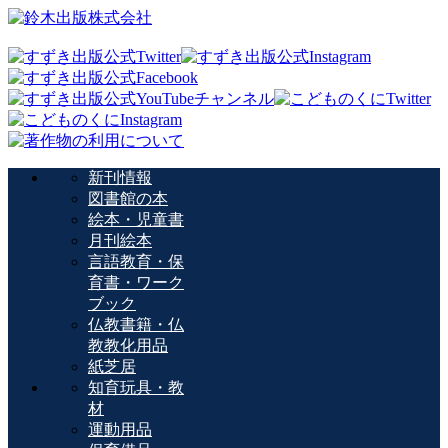
新刊情報
図書館の本
絵本・児童書
月刊絵本
言語教育・保
育書・ワーク
ブック
仏教書籍・仏
教教化用品
紙芝居
知育玩具・教
材
運動用品