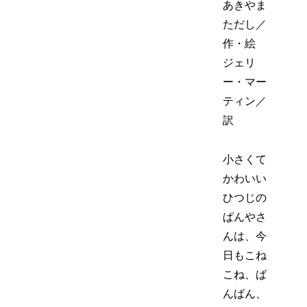
あきやま
ただし／
作・絵
ジェリ
ー・マー
ティン／
訳
小さくて
かわいい
ひつじの
ぱんやさ
んは、今
日もこね
こね、ば
んばん、