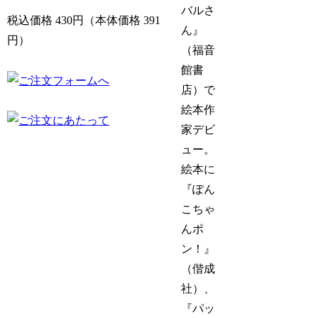
バルさ
税込価格 430円（本体価格 391
ん』
円）
（福音
館書
店）で
絵本作
家デビ
ュー。
絵本に
『ぽん
こちゃ
んポ
ン！』
（偕成
社）、
『パッ