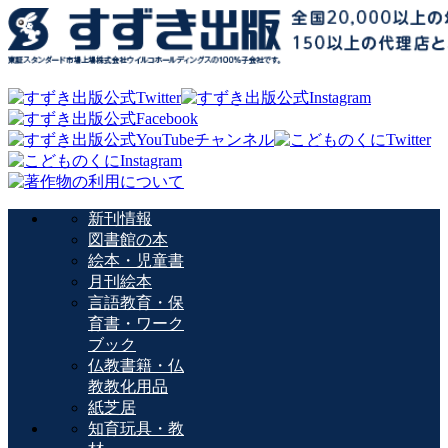
新刊情報
図書館の本
絵本・児童書
月刊絵本
言語教育・保
育書・ワーク
ブック
仏教書籍・仏
教教化用品
紙芝居
知育玩具・教