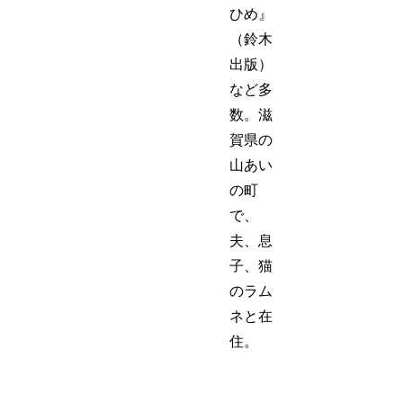
ひめ』
（鈴木
出版）
など多
数。滋
賀県の
山あい
の町
で、
夫、息
子、猫
のラム
ネと在
住。