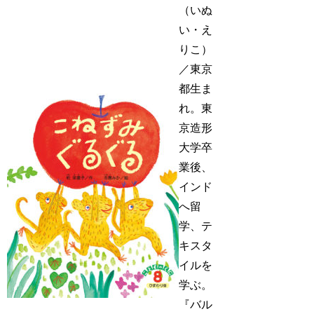
（いぬ
い・え
りこ）
／東京
都生ま
れ。東
京造形
大学卒
業後、
インド
へ留
学、テ
キスタ
イルを
学ぶ。
『バル