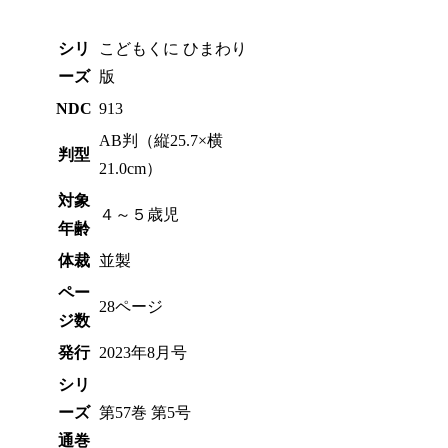
シリ
こどもくに ひまわり
ーズ
版
NDC
913
AB判（縦25.7×横
判型
21.0cm）
対象
４～５歳児
年齢
体裁
並製
ペー
28ページ
ジ数
発行
2023年8月号
シリ
ーズ
第57巻 第5号
通巻