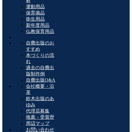
材
運動用品
保育備品
衛生用品
新年度用品
仏教保育用品
自費出版のお
すすめ
本づくりの流
れ
過去の自費出
版制作例
自費出版Q&A
会社概要・沿
革
鈴木出版のあ
ゆみ
代理店募集
推薦・受賞歴
周辺マップ
お問い合わせ