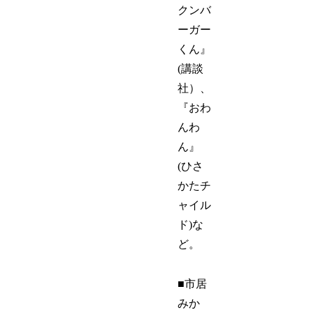
クンバ
ーガー
くん』
(講談
社）、
『おわ
んわ
ん』
(ひさ
かたチ
ャイル
ド)な
ど。
■市居
みか