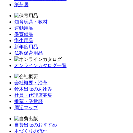
紙芝居
知育玩具・教材
運動用品
保育備品
衛生用品
新年度用品
仏教保育用品
オンラインカタログ一覧
会社概要・沿革
鈴木出版のあゆみ
社員・代理店募集
推薦・受賞歴
周辺マップ
自費出版のおすすめ
本づくりの流れ