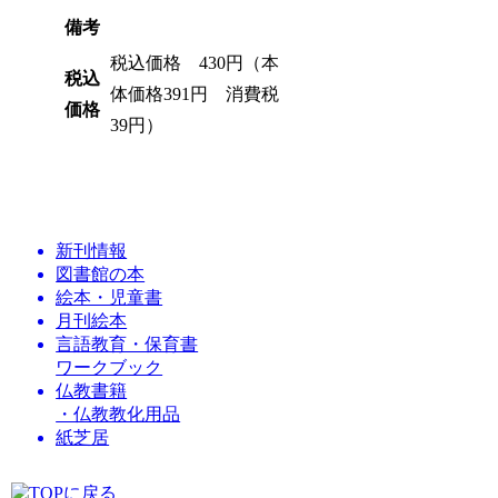
備考
税込価格 430円（本
税込
体価格391円 消費税
価格
39円）
新刊情報
図書館の本
絵本・児童書
月刊絵本
言語教育・保育書
ワークブック
仏教書籍
・仏教教化用品
紙芝居