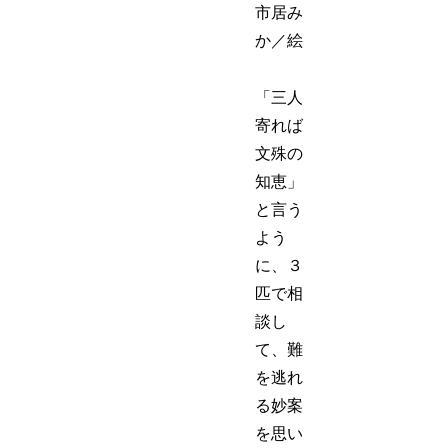
市居み
か／絵
「三人
寄れば
文殊の
知恵」
と言う
よう
に、３
匹で相
談し
て、難
を逃れ
る妙案
を思い