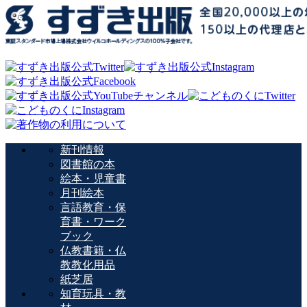
新刊情報
図書館の本
絵本・児童書
月刊絵本
言語教育・保
育書・ワーク
ブック
仏教書籍・仏
教教化用品
紙芝居
知育玩具・教