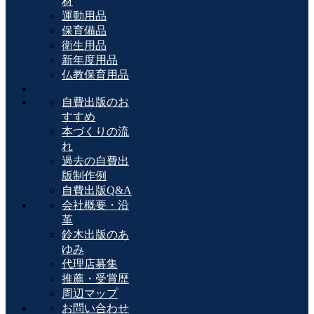
材
運動用品
保育備品
衛生用品
新年度用品
仏教保育用品
自費出版のお
すすめ
本づくりの流
れ
過去の自費出
版制作例
自費出版Q&A
会社概要・沿
革
鈴木出版のあ
ゆみ
代理店募集
推薦・受賞歴
周辺マップ
お問い合わせ