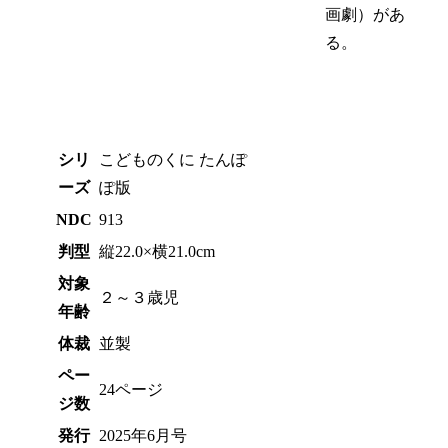
画劇）があ
る。
シリ
こどものくに たんぽ
ーズ
ぽ版
NDC
913
判型
縦22.0×横21.0cm
対象
２～３歳児
年齢
体裁
並製
ペー
24ページ
ジ数
発行
2025年6月号