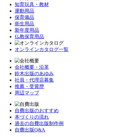
知育玩具・教材
運動用品
保育備品
衛生用品
新年度用品
仏教保育用品
オンラインカタログ一覧
会社概要・沿革
鈴木出版のあゆみ
社員・代理店募集
推薦・受賞歴
周辺マップ
自費出版のおすすめ
本づくりの流れ
過去の自費出版制作例
自費出版Q&A