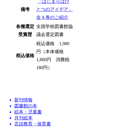
「はじまりはひ
備考
とつのアイデア」
全４巻のご紹介
各種選定
全国学校図書館協
受賞歴
議会選定図書
税込価格 1,980
円（本体価格
税込価格
1,800円 消費税
180円）
新刊情報
図書館の本
絵本・児童書
月刊絵本
言語教育・保育書