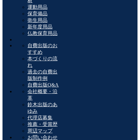
材
運動用品
保育備品
衛生用品
新年度用品
仏教保育用品
自費出版のお
すすめ
本づくりの流
れ
過去の自費出
版制作例
自費出版Q&A
会社概要・沿
革
鈴木出版のあ
ゆみ
代理店募集
推薦・受賞歴
周辺マップ
お問い合わせ