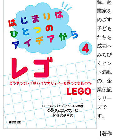
録。起
業家を
めざす
子ども
たちを
成功へ
みちび
くヒン
ト満載
の、企
業伝記
シリー
ズで
す。
【著作