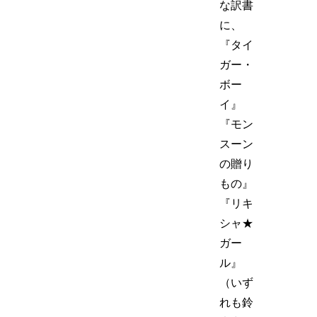
な訳書
に、
『タイ
ガー・
ボー
イ』
『モン
スーン
の贈り
もの』
『リキ
シャ★
ガー
ル』
（いず
れも鈴