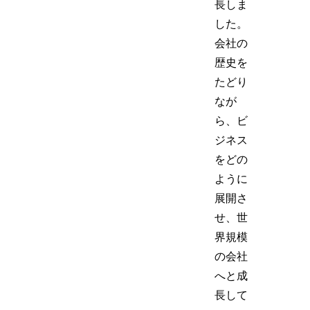
長しま
した。
会社の
歴史を
たどり
なが
ら、ビ
ジネス
をどの
ように
展開さ
せ、世
界規模
の会社
へと成
長して