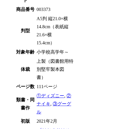
ド
商品番号
003373
A5判 縦21.0×横
14.8cm（表紙縦
判型
21.6×横
15.4cm）
対象年齢
小学校高学年～
上製（図書館用特
体裁
別堅牢製本図
書）
ページ数
111ページ
①ディズニー
,
②
類書・同
ナイキ
,
③グーグ
書作
ル
初版
2021年2月