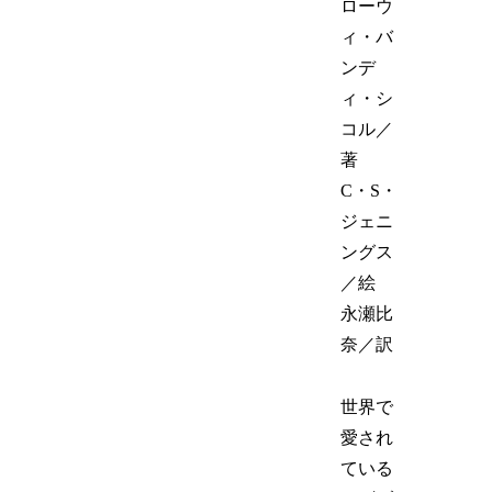
ローウ
ィ・バ
ンデ
ィ・シ
コル／
著
C・S・
ジェニ
ングス
／絵
永瀬比
奈／訳
世界で
愛され
ている