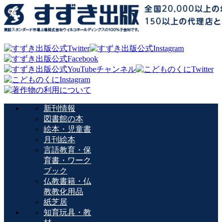
新刊情報
図書館の本
絵本・児童書
月刊絵本
言語教育・保
育書・ワーク
ブック
仏教書籍・仏
教教化用品
紙芝居
知育玩具・教