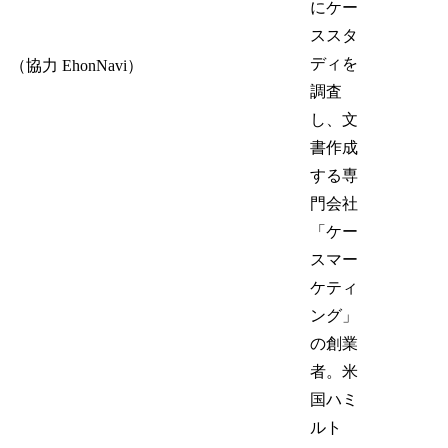
にケー
ススタ
ディを
（協力 EhonNavi）
調査
し、文
書作成
する専
門会社
「ケー
スマー
ケティ
ング」
の創業
者。米
国ハミ
ルト