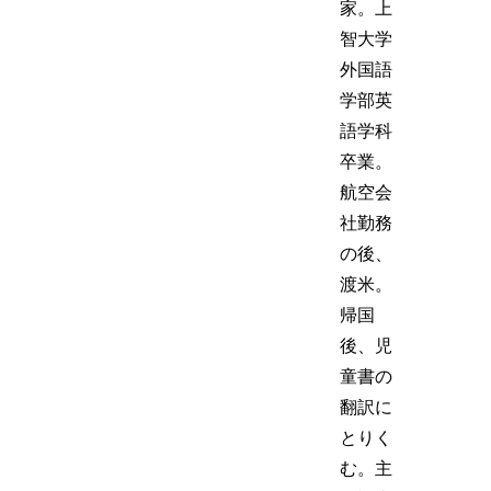
家。上
智大学
外国語
学部英
語学科
卒業。
航空会
社勤務
の後、
渡米。
帰国
後、児
童書の
翻訳に
とりく
む。主