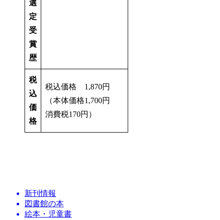
選
定
受
賞
歴
税
税込価格 1,870円
込
（本体価格1,700円
価
消費税170円）
格
新刊情報
図書館の本
絵本・児童書