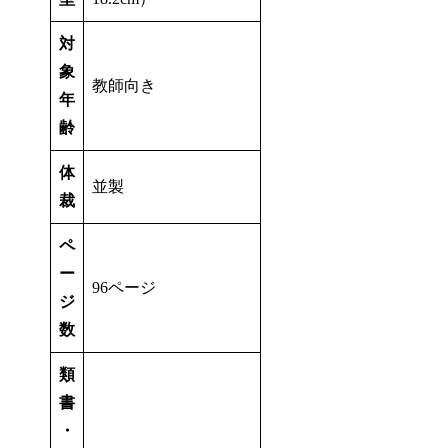
対
象
教師向き
年
齢
体
並製
裁
ペ
ー
96ページ
ジ
数
類
書
・