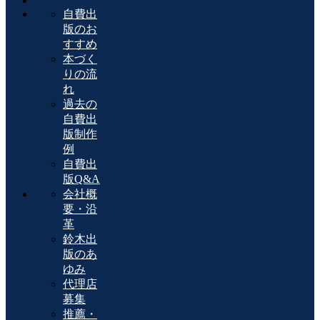
自費出
版のお
すすめ
本づく
りの流
れ
過去の
自費出
版制作
例
自費出
版Q&A
会社概
要・沿
革
鈴木出
版のあ
ゆみ
代理店
募集
推薦・