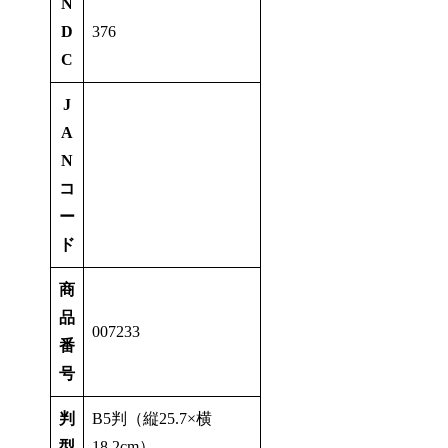
N
D
376
C
J
A
N
コ
ー
ド
商
品
007233
番
号
判
B5判（縦25.7×横
型
18.2cm）