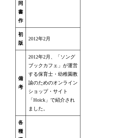
同
書
作
初
2012年2月
版
2012年2月、「ソング
ブックカフェ」が運営
する
保育士・幼稚園教
備
諭のためのオンライン
考
ショップ・サイト
「Hoick」
で紹介され
ました。
各
種