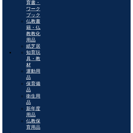
育書・
ワーク
ブック
仏教書
籍・仏
教教化
用品
紙芝居
知育玩
具・教
材
運動用
品
保育備
品
衛生用
品
新年度
用品
仏教保
育用品