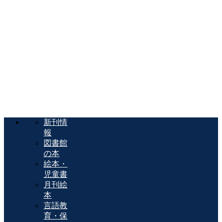
新刊情
報
図書館
の本
絵本・
児童書
月刊絵
本
言語教
育・保