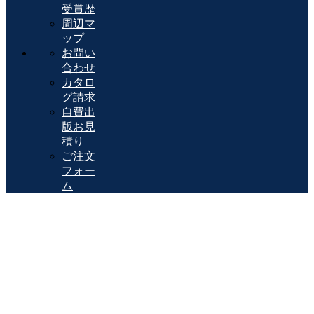
受賞歴
周辺マ
ップ
お問い
合わせ
カタロ
グ請求
自費出
版お見
積り
ご注文
フォー
ム