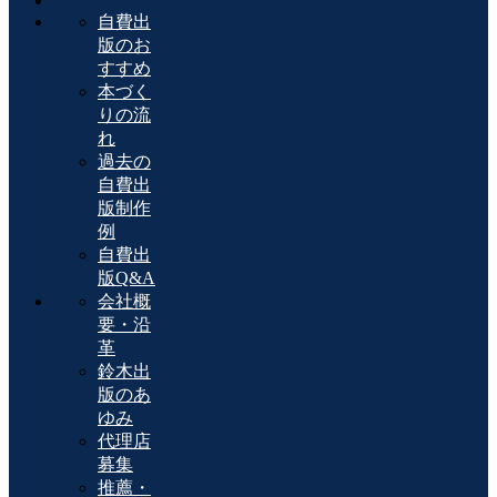
自費出
版のお
すすめ
本づく
りの流
れ
過去の
自費出
版制作
例
自費出
版Q&A
会社概
要・沿
革
鈴木出
版のあ
ゆみ
代理店
募集
推薦・