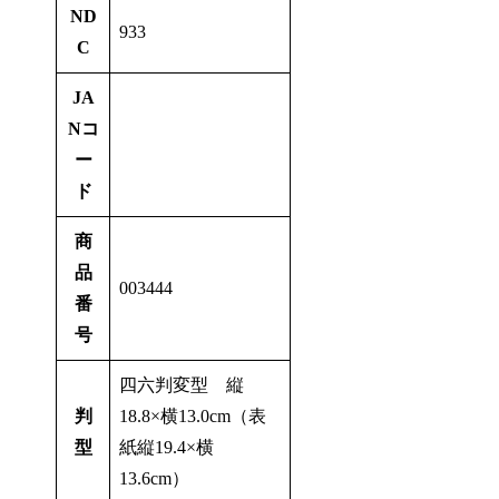
ND
933
C
JA
Nコ
ー
ド
商
品
003444
番
号
四六判変型 縦
判
18.8×横13.0cm（表
型
紙縦19.4×横
13.6cm）