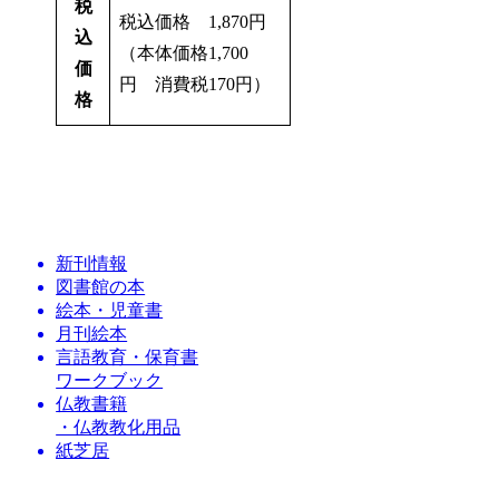
税
税込価格 1,870円
込
（本体価格1,700
価
円 消費税170円）
格
新刊情報
図書館の本
絵本・児童書
月刊絵本
言語教育・保育書
ワークブック
仏教書籍
・仏教教化用品
紙芝居