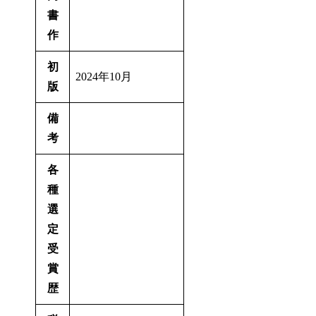
書
作
初
2024年10月
版
備
考
各
種
選
定
受
賞
歴