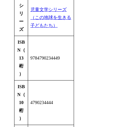
シ
児童文学シリーズ
リ
（この地球を生きる
ー
子どもたち）
ズ
ISB
N（
13
9784790234449
桁
）
ISB
N（
10
4790234444
桁
）