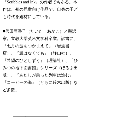
『Scribbles and Ink』の作者でもある。本
作は、初の児童向け作品で、自身の子ど
も時代を題材にしている。
■代田亜香子（だいた・あかこ）／翻訳
家。立教大学英米文学科卒業。訳書に、
『七月の波をつかまえて』（岩波書
店）、『翼はなくても』（静山社）、
『希望のひとしずく』（理論社）、「ひ
みつの地下図書館」シリーズ（ほるぷ出
版）、『あたしが乗った列車は進む』
『コービーの海』（ともに鈴木出版）な
ど多数。