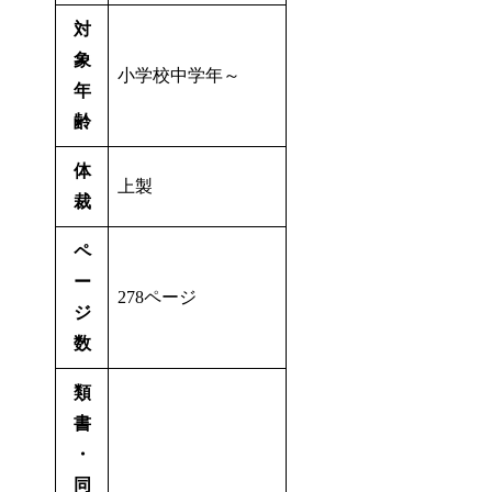
対
象
小学校中学年～
年
齢
体
上製
裁
ペ
ー
278ページ
ジ
数
類
書
・
同