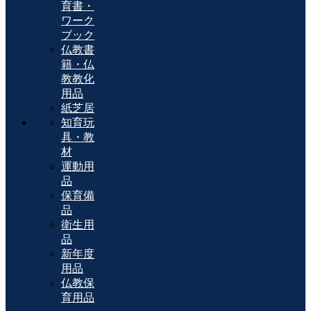
育書・
ワーク
ブック
仏教書
籍・仏
教教化
用品
紙芝居
知育玩
具・教
材
運動用
品
保育備
品
衛生用
品
新年度
用品
仏教保
育用品