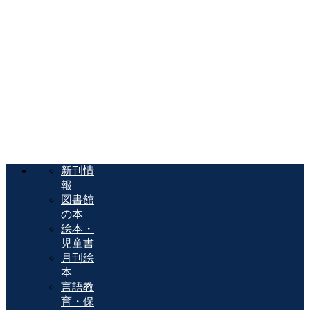
新刊情
報
図書館
の本
絵本・
児童書
月刊絵
本
言語教
育・保