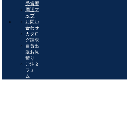
受賞歴
周辺マ
ップ
お問い
合わせ
カタロ
グ請求
自費出
版お見
積り
ご注文
フォー
ム