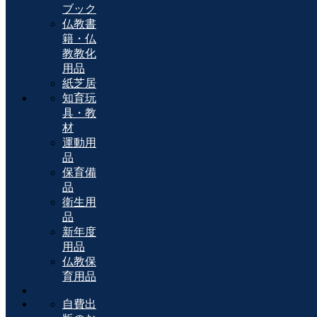
ブック
仏教書
籍・仏
教教化
用品
紙芝居
知育玩
具・教
材
運動用
品
保育備
品
衛生用
品
新年度
用品
仏教保
育用品
自費出