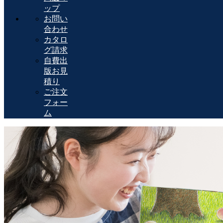
ップ
お問い
合わせ
カタロ
グ請求
自費出
版お見
積り
ご注文
フォー
ム