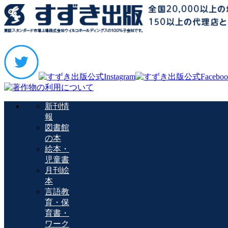
新刊情
報
図書館
の本
絵本・
児童書
月刊絵
本
言語教
育・保
育書・
ワーク