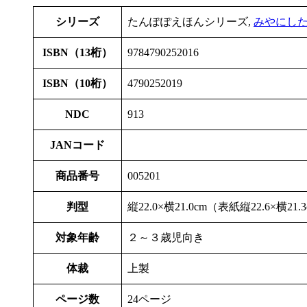
シリーズ
たんぽぽえほんシリーズ,
みやにし
ISBN（13桁）
9784790252016
ISBN（10桁）
4790252019
NDC
913
JANコード
商品番号
005201
判型
縦22.0×横21.0cm（表紙縦22.6×横21
対象年齢
２～３歳児向き
体裁
上製
ページ数
24ページ