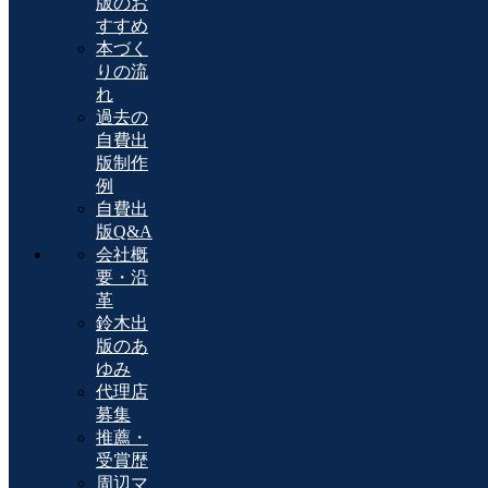
版のお
すすめ
本づく
りの流
れ
過去の
自費出
版制作
例
自費出
版Q&A
会社概
要・沿
革
鈴木出
版のあ
ゆみ
代理店
募集
推薦・
受賞歴
周辺マ