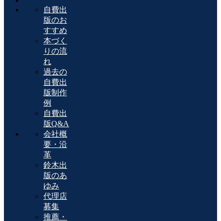
自費出
版のお
すすめ
本づく
りの流
れ
過去の
自費出
版制作
例
自費出
版Q&A
会社概
要・沿
革
鈴木出
版のあ
ゆみ
代理店
募集
推薦・