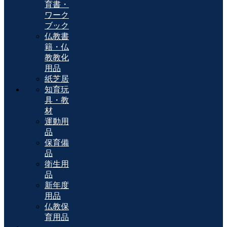
育書・
ワーク
ブック
仏教書
籍・仏
教教化
用品
紙芝居
知育玩
具・教
材
運動用
品
保育備
品
衛生用
品
新年度
用品
仏教保
育用品