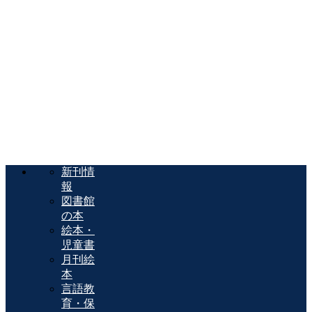
新刊情
報
図書館
の本
絵本・
児童書
月刊絵
本
言語教
育・保