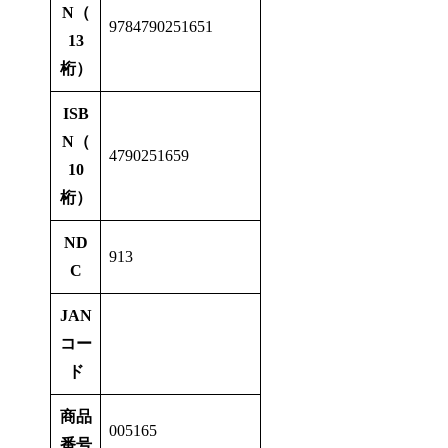
N（
9784790251651
13
桁）
ISB
N（
4790251659
10
桁）
ND
913
C
JAN
コー
ド
商品
005165
番号