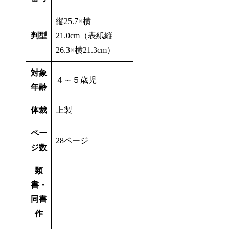
縦25.7×横
判型
21.0cm（表紙縦
26.3×横21.3cm）
対象
４～５歳児
年齢
体裁
上製
ペー
28ページ
ジ数
類
書・
同書
作