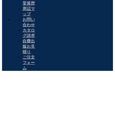
受賞歴
周辺マ
ップ
お問い
合わせ
カタロ
グ請求
自費出
版お見
積り
ご注文
フォー
ム