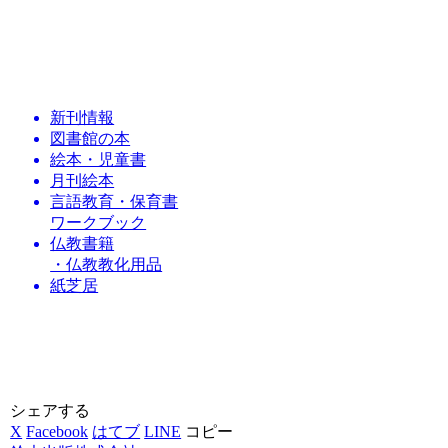
新刊情報
図書館の本
絵本・児童書
月刊絵本
言語教育・保育書
ワークブック
仏教書籍
・仏教教化用品
紙芝居
シェアする
X
Facebook
はてブ
LINE
コピー