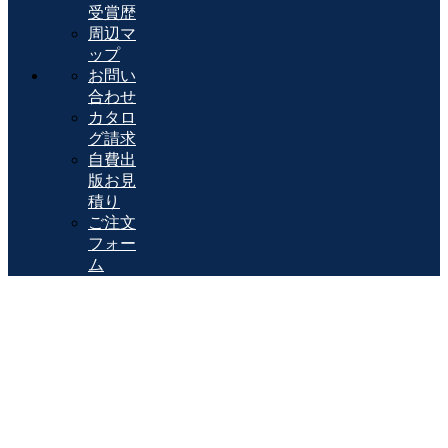
受賞歴
周辺マ
ップ
お問い
合わせ
カタロ
グ請求
自費出
版お見
積り
ご注文
フォー
ム