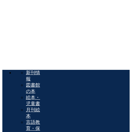
新刊情
報
図書館
の本
絵本・
児童書
月刊絵
本
言語教
育・保