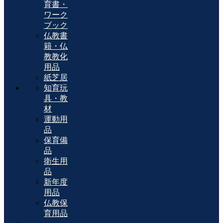
育書・
ワーク
ブック
仏教書
籍・仏
教教化
用品
紙芝居
知育玩
具・教
材
運動用
品
保育備
品
衛生用
品
新年度
用品
仏教保
育用品