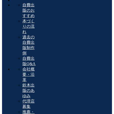
自費出
版のお
すすめ
本づく
りの流
れ
過去の
自費出
版制作
例
自費出
版Q&A
会社概
要・沿
革
鈴木出
版のあ
ゆみ
代理店
募集
推薦・