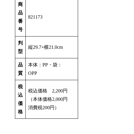
商
品
821173
番
号
判
縦29.7×横21.0cm
型
品
本体：PP・袋：
質
OPP
税
税込価格 2,200円
込
（本体価格2,000円
価
消費税200円）
格