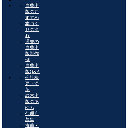
自費出
版のお
すすめ
本づく
りの流
れ
過去の
自費出
版制作
例
自費出
版Q&A
会社概
要・沿
革
鈴木出
版のあ
ゆみ
代理店
募集
推薦・