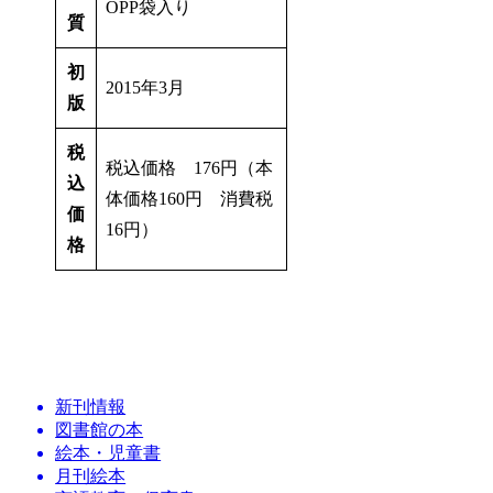
OPP袋入り
質
初
2015年3月
版
税
税込価格 176円（本
込
体価格160円 消費税
価
16円）
格
新刊情報
図書館の本
絵本・児童書
月刊絵本