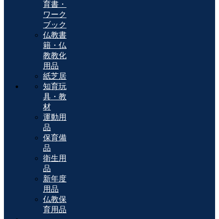
育書・
ワーク
ブック
仏教書
籍・仏
教教化
用品
紙芝居
知育玩
具・教
材
運動用
品
保育備
品
衛生用
品
新年度
用品
仏教保
育用品