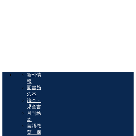
新刊情
報
図書館
の本
絵本・
児童書
月刊絵
本
言語教
育・保