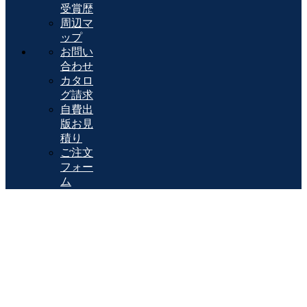
受賞歴
周辺マ
ップ
お問い
合わせ
カタロ
グ請求
自費出
版お見
積り
ご注文
フォー
ム