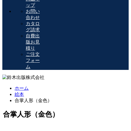
ップ
お問い
合わせ
カタロ
グ請求
自費出
版お見
積り
ご注文
フォー
ム
ホーム
絵本
合掌人形（金色）
合掌人形（金色）