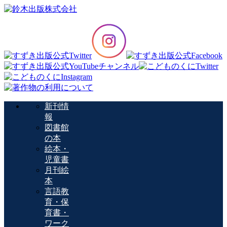
新刊情
報
図書館
の本
絵本・
児童書
月刊絵
本
言語教
育・保
育書・
ワーク