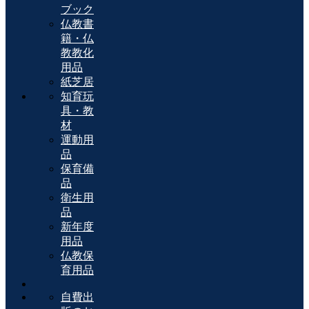
ブック
仏教書
籍・仏
教教化
用品
紙芝居
知育玩
具・教
材
運動用
品
保育備
品
衛生用
品
新年度
用品
仏教保
育用品
自費出