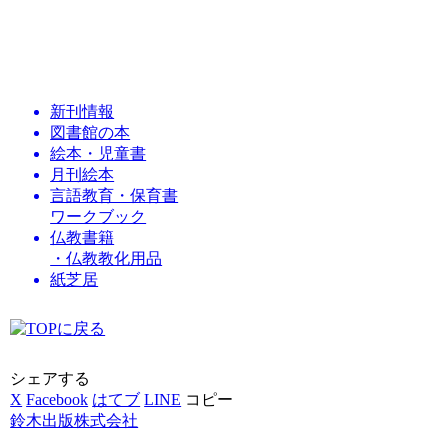
新刊情報
図書館の本
絵本・児童書
月刊絵本
言語教育・保育書
ワークブック
仏教書籍
・仏教教化用品
紙芝居
シェアする
X
Facebook
はてブ
LINE
コピー
鈴木出版株式会社