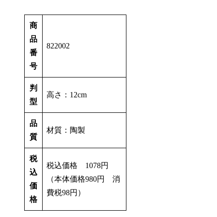
商
品
822002
番
号
判
高さ：12cm
型
品
材質：陶製
質
税
税込価格 1078円
込
（本体価格980円 消
価
費税98円）
格