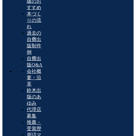
版のお
すすめ
本づく
りの流
れ
過去の
自費出
版制作
例
自費出
版Q&A
会社概
要・沿
革
鈴木出
版のあ
ゆみ
代理店
募集
推薦・
受賞歴
周辺マ