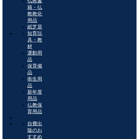
仏教書
籍・仏
教教化
用品
紙芝居
知育玩
具・教
材
運動用
品
保育備
品
衛生用
品
新年度
用品
仏教保
育用品
自費出
版のお
すすめ