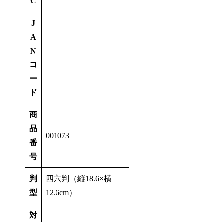
C
J
A
N
コ
ー
ド
商
品
001073
番
号
判
四六判（縦18.6×横
型
12.6cm）
対