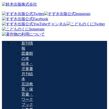
新刊情
報
図書館
の本
絵本・
児童書
月刊絵
本
言語教
育・保
育書・
ワーク
ブック