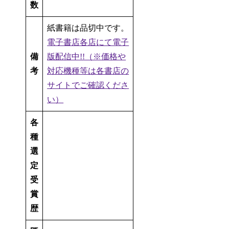
数
紙書籍は品切中です。
電子書店各店にて電子
備
版配信中!!（※価格や
考
対応機種等は各書店の
サイトでご確認くださ
い）
各
種
選
定
受
賞
歴