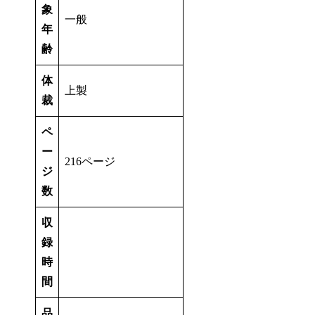
象
一般
年
齢
体
上製
裁
ペ
ー
216ページ
ジ
数
収
録
時
間
品