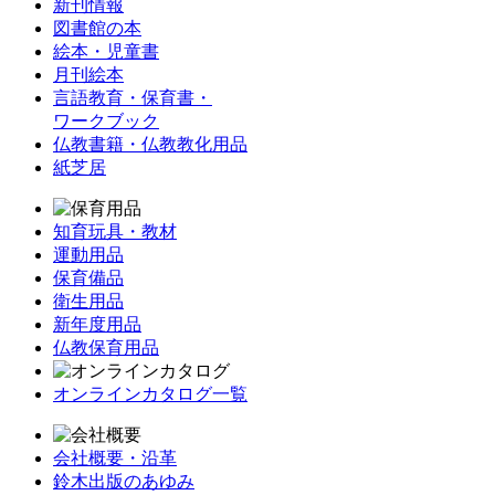
新刊情報
図書館の本
絵本・児童書
月刊絵本
言語教育・保育書・
ワークブック
仏教書籍・仏教教化用品
紙芝居
知育玩具・教材
運動用品
保育備品
衛生用品
新年度用品
仏教保育用品
オンラインカタログ一覧
会社概要・沿革
鈴木出版のあゆみ