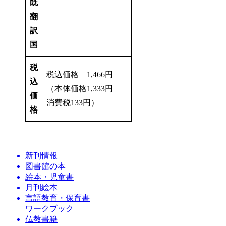
既
翻
訳
国
税
税込価格 1,466円
込
（本体価格1,333円
価
消費税133円）
格
新刊情報
図書館の本
絵本・児童書
月刊絵本
言語教育・保育書
ワークブック
仏教書籍