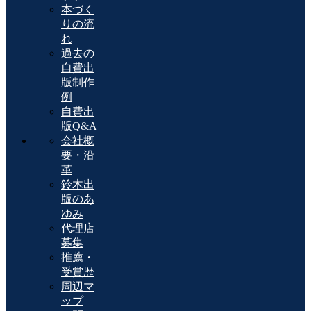
本づく
りの流
れ
過去の
自費出
版制作
例
自費出
版Q&A
会社概
要・沿
革
鈴木出
版のあ
ゆみ
代理店
募集
推薦・
受賞歴
周辺マ
ップ