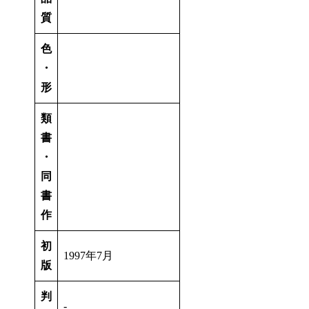
質
色
・
形
類
書
・
同
書
作
初
1997年7月
版
判
‐