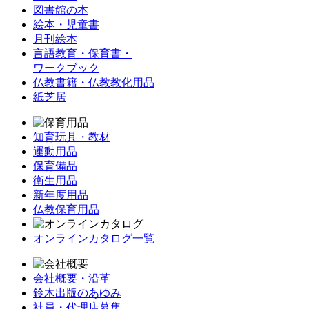
図書館の本
絵本・児童書
月刊絵本
言語教育・保育書・
ワークブック
仏教書籍・仏教教化用品
紙芝居
知育玩具・教材
運動用品
保育備品
衛生用品
新年度用品
仏教保育用品
オンラインカタログ一覧
会社概要・沿革
鈴木出版のあゆみ
社員・代理店募集