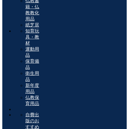
仏教書
籍・仏
教教化
用品
紙芝居
知育玩
具・教
材
運動用
品
保育備
品
衛生用
品
新年度
用品
仏教保
育用品
自費出
版のお
すすめ