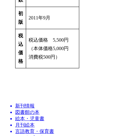
初
2011年9月
版
税
税込価格 5,500円
込
（本体価格5,000円
価
消費税500円）
格
新刊情報
図書館の本
絵本・児童書
月刊絵本
言語教育・保育書