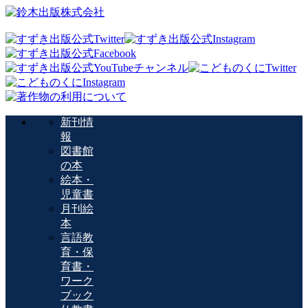
新刊情
報
図書館
の本
絵本・
児童書
月刊絵
本
言語教
育・保
育書・
ワーク
ブック