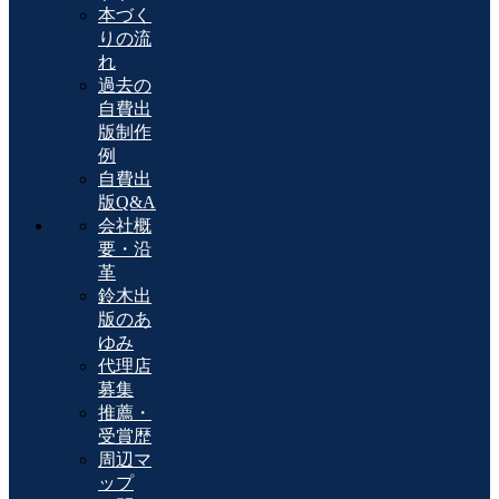
本づく
りの流
れ
過去の
自費出
版制作
例
自費出
版Q&A
会社概
要・沿
革
鈴木出
版のあ
ゆみ
代理店
募集
推薦・
受賞歴
周辺マ
ップ