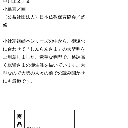
中川正文／文
小島直／画
（公益社団法人）日本仏教保育協会／監
修
小社宗祖絵本シリーズの中から、御遠忌
に合わせて「しんらんさま」の大型判を
ご用意しました。豪華な判型で、格調高
く親鸞さまの御生涯を描いています。大
型なので大勢の人々の前での読み聞かせ
にも最適です。
商
品