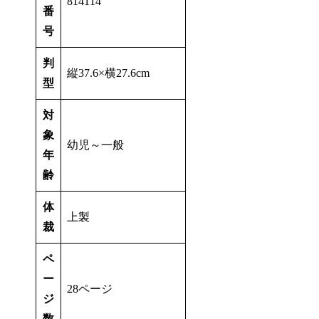
814114
番
号
判
縦37.6×横27.6cm
型
対
象
幼児～一般
年
齢
体
上製
裁
ペ
ー
28ページ
ジ
数