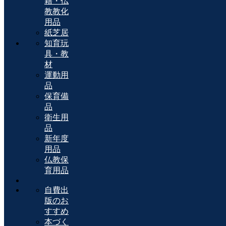
籍・仏
教教化
用品
紙芝居
知育玩
具・教
材
運動用
品
保育備
品
衛生用
品
新年度
用品
仏教保
育用品
自費出
版のお
すすめ
本づく