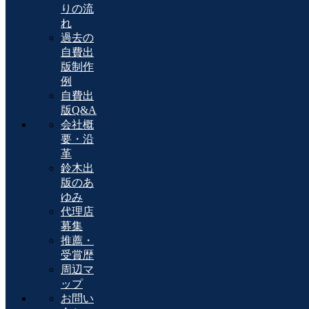
りの流
れ
過去の
自費出
版制作
例
自費出
版Q&A
会社概
要・沿
革
鈴木出
版のあ
ゆみ
代理店
募集
推薦・
受賞歴
周辺マ
ップ
お問い