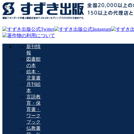
新刊情
報
図書館
の本
絵本・
児童書
月刊絵
本
言語教
育・保
育書・
ワーク
ブック
仏教書