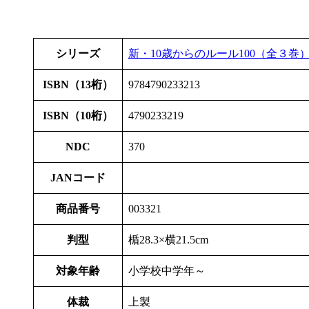
シリーズ
新・10歳からのルール100（全３巻
ISBN（13桁）
9784790233213
ISBN（10桁）
4790233219
NDC
370
JANコード
商品番号
003321
判型
楯28.3×横21.5cm
対象年齢
小学校中学年～
体裁
上製