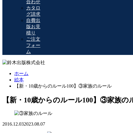
合わせ
カタロ
グ請求
自費出
版お見
積り
ご注文
フォー
ム
ホーム
絵本
【新・10歳からのルール100】③家族のルール
【新・10歳からのルール100】③家族の
2016.12.03
2023.08.07