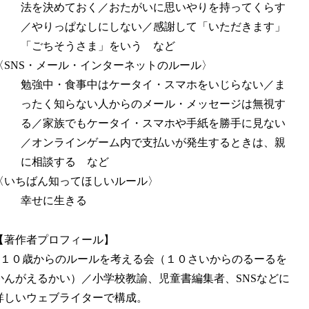
法を決めておく／おたがいに思いやりを持ってくらす
／やりっぱなしにしない／感謝して「いただきます」
「ごちそうさま」をいう など
〈SNS・メール・インターネットのルール〉
勉強中・食事中はケータイ・スマホをいじらない／ま
ったく知らない人からのメール・メッセージは無視す
る／家族でもケータイ・スマホや手紙を勝手に見ない
／オンラインゲーム内で支払いが発生するときは、親
に相談する など
〈いちばん知ってほしいルール〉
幸せに生きる
【著作者プロフィール】
■１０歳からのルールを考える会（１０さいからのるーるを
かんがえるかい）／小学校教諭、児童書編集者、SNSなどに
詳しいウェブライターで構成。