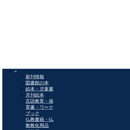
新刊情報
図書館の本
絵本・児童書
月刊絵本
言語教育・保
育書・ワーク
ブック
仏教書籍・仏
教教化用品