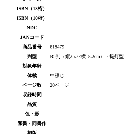
ISBN（13桁）
ISBN（10桁）
NDC
JANコード
商品番号
818479
判型
B5判（縦25.7×横18.2cm）・提灯型
対象年齢
体裁
中綴じ
ページ数
20ページ
収録時間
品質
色・形
類書・同書作
初版