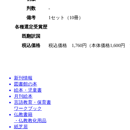
判数
‐
備考
1セット（10冊）
各種選定受賞歴
既翻訳国
税込価格
税込価格 1,760円（本体価格1,600円
新刊情報
図書館の本
絵本・児童書
月刊絵本
言語教育・保育書
ワークブック
仏教書籍
・仏教教化用品
紙芝居