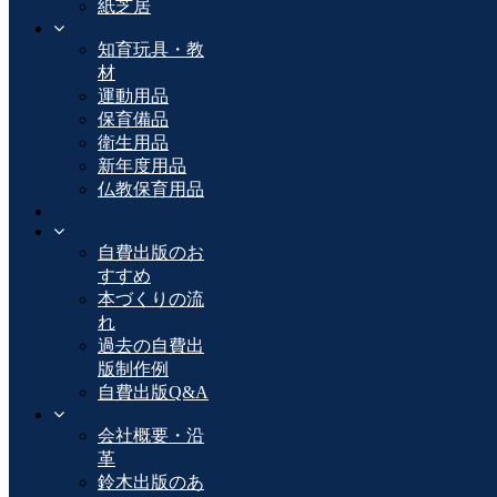
紙芝居
知育玩具・教
材
運動用品
保育備品
衛生用品
新年度用品
仏教保育用品
自費出版のお
すすめ
本づくりの流
れ
過去の自費出
版制作例
自費出版Q&A
会社概要・沿
革
鈴木出版のあ