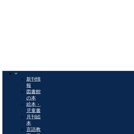
新刊情
報
図書館
の本
絵本・
児童書
月刊絵
本
言語教