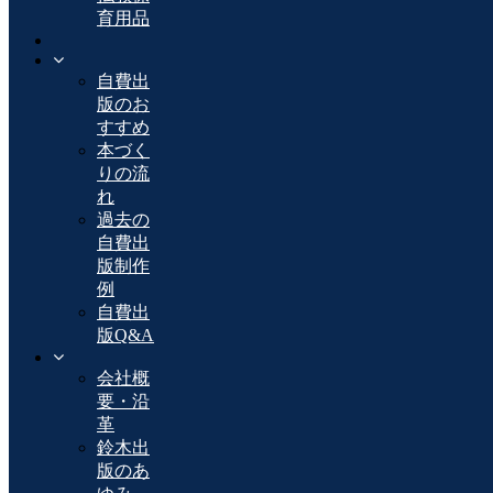
育用品
自費出
版のお
すすめ
本づく
りの流
れ
過去の
自費出
版制作
例
自費出
版Q&A
会社概
要・沿
革
鈴木出
版のあ