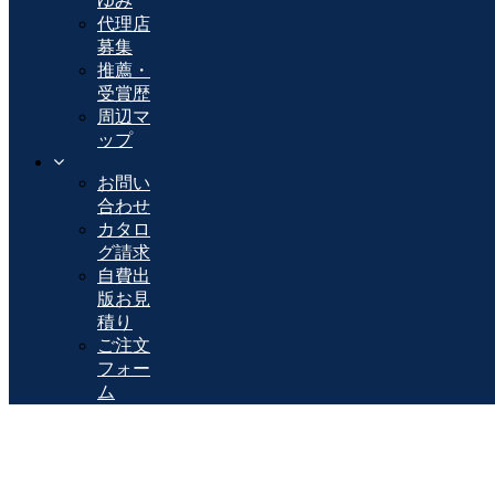
ゆみ
代理店
募集
推薦・
受賞歴
周辺マ
ップ
お問い
合わせ
カタロ
グ請求
自費出
版お見
積り
ご注文
フォー
ム