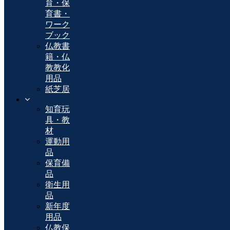
育・保
育書・
ワーク
ブック
仏教書
籍・仏
教教化
用品
紙芝居
知育玩
具・教
材
運動用
品
保育備
品
衛生用
品
新年度
用品
仏教保