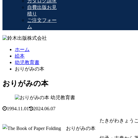
カタログ請求
自費出版お見
積り
ご注文フォー
ム
ホーム
絵本
幼児教育書
おりがみの本
おりがみの本
幼児教育書
1994.11.01
2024.06.07
たきがわきょう