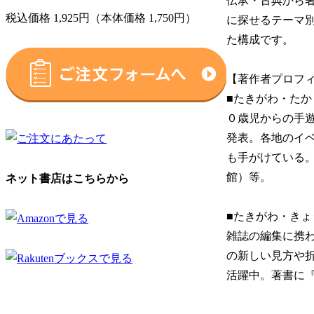
伝承・古典から著
税込価格 1,925円（本体価格 1,750円）
に探せるテーマ
た構成です。
【著作者プロフ
■たきがわ・たか
０歳児からの手
発表。各地のイ
も手がけている
館）等。
ネット書店はこちらから
■たきがわ・きょ
雑誌の編集に携
の新しい見方や
活躍中。著書に