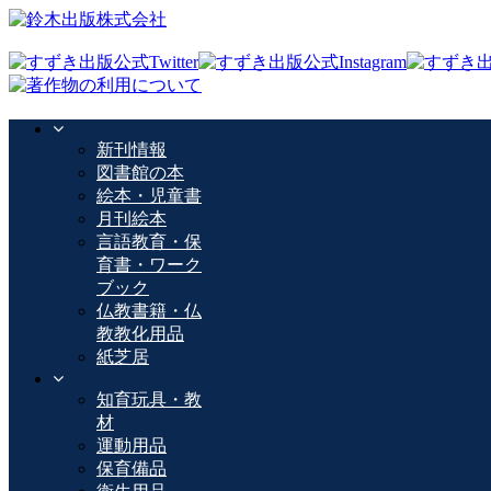
新刊情報
図書館の本
絵本・児童書
月刊絵本
言語教育・保
育書・ワーク
ブック
仏教書籍・仏
教教化用品
紙芝居
知育玩具・教
材
運動用品
保育備品