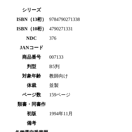
シリーズ
ISBN（13桁）
9784790271338
ISBN（10桁）
4790271331
NDC
376
JANコード
商品番号
007133
判型
B5判
対象年齢
教師向け
体裁
並製
ページ数
159ページ
類書・同書作
初版
1994年11月
備考