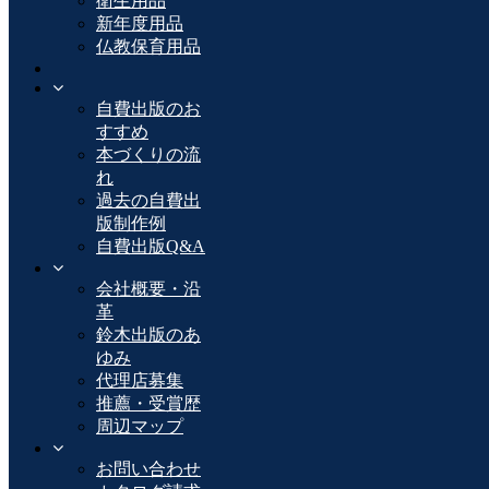
衛生用品
新年度用品
仏教保育用品
自費出版のお
すすめ
本づくりの流
れ
過去の自費出
版制作例
自費出版Q&A
会社概要・沿
革
鈴木出版のあ
ゆみ
代理店募集
推薦・受賞歴
周辺マップ
お問い合わせ