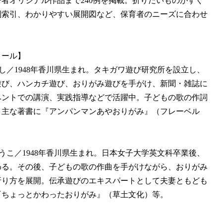
者オリジナル作品まで240例を掲載。折りたいものがすぐ
別索引、わかりやすい展開図など、保育者のニーズに合わせ
ィール】
し／1948年香川県生まれ。タキガワ遊び研究所を設立し、
遊び、ハンカチ遊び、おりがみ遊びを手がけ、新聞・雑誌に
ベントでの講演、実践指導などで活躍中。子どもの歌の作詞
。主な著書に『アンパンマンあやおりがみ』（フレーベル
うこ／1948年香川県生まれ。日本女子大学英文科卒業後、
わる。その後、子どもの歌の作曲を手がけながら、おりがみ
折り方を展開。伝承遊びのエキスパートとして夫妻ともども
『ちょっとかわったおりがみ』（草土文化）等。