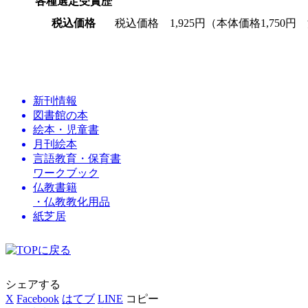
各種選定受賞歴
税込価格
税込価格 1,925円（本体価格1,750円
新刊情報
図書館の本
絵本・児童書
月刊絵本
言語教育・保育書
ワークブック
仏教書籍
・仏教教化用品
紙芝居
シェアする
X
Facebook
はてブ
LINE
コピー