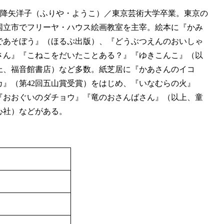
■降矢洋子（ふりや・ようこ）／東京芸術大学卒業。東京の
国立市でフリーヤ・ハウス絵画教室を主宰。絵本に『かみ
であそぼう』（ほるぷ出版）、『どうぶつえんのおいしゃ
さん』『こねこをだいたことある？』『ゆきこんこ』（以
上、福音館書店）など多数。紙芝居に『かあさんのイコ
カ』（第42回五山賞受賞）をはじめ、『いなむらの火』
『おおぐいのダチョウ』『竜のおさんばさん』（以上、童
心社）などがある。