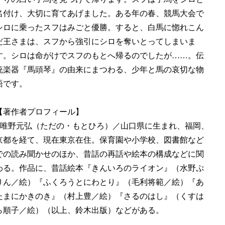
名付け、大切に育てあげました。ある年の春、競馬大会で
シロに乗ったスフはみごと優勝。すると、白馬に惚れこん
だ王さまは、スフから強引にシロを奪いとってしまいま
す。シロは命がけでスフのもとへ帰るのでしたが……。伝
統楽器『馬頭琴』の由来にまつわる、少年と馬の哀切な物
語です。
【著作者プロフィール】
■唯野元弘（ただの・もとひろ）／山口県に生まれ、福岡、
京都を経て、現在東京在住。保育園や小学校、図書館など
での読み聞かせのほか、昔話の再話や絵本の構成などに関
わる。作品に、昔話絵本『きんいろのライオン』（水野ぷ
りん／絵）『ふくろうとにわとり』（毛利将範／絵）『あ
たまにかきのき』（村上豊／絵）『さるのはし』（くすは
ら順子／絵）（以上、鈴木出版）などがある。