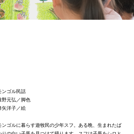
モンゴル民話
唯野元弘／脚色
降矢洋子／絵
モンゴルに暮らす遊牧民の少年スフ。ある晩、生まれたば
かりの白い子馬を見つけて帰ります。スフは子馬をシロと