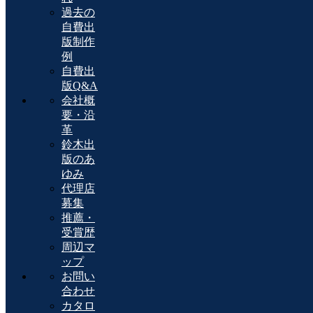
過去の
自費出
版制作
例
自費出
版Q&A
会社概
要・沿
革
鈴木出
版のあ
ゆみ
代理店
募集
推薦・
受賞歴
周辺マ
ップ
お問い
合わせ
カタロ