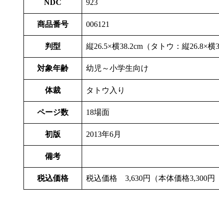
NDC
923
商品番号
006121
判型
縦26.5×横38.2cm（タトウ：縦26.8×横
対象年齢
幼児～小学生向け
体裁
タトウ入り
ページ数
18場面
初版
2013年6月
備考
税込価格
税込価格 3,630円（本体価格3,300