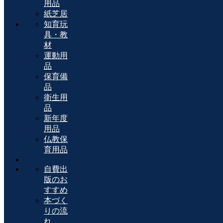
用品
紙芝居
知育玩
具・教
材
運動用
品
保育備
品
衛生用
品
新年度
用品
仏教保
育用品
自費出
版のお
すすめ
本づく
りの流
れ