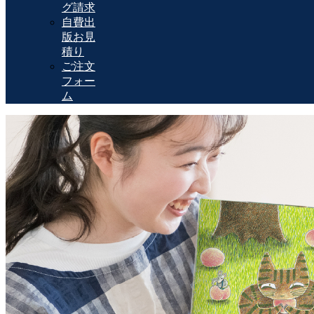
グ請求
自費出
版お見
積り
ご注文
フォー
ム