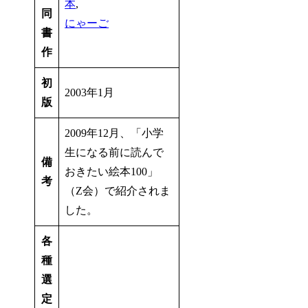
本
,
同
にゃーご
書
作
初
2003年1月
版
2009年12月、「小学
生になる前に読んで
備
おきたい絵本100」
考
（Z会）で紹介されま
した。
各
種
選
定