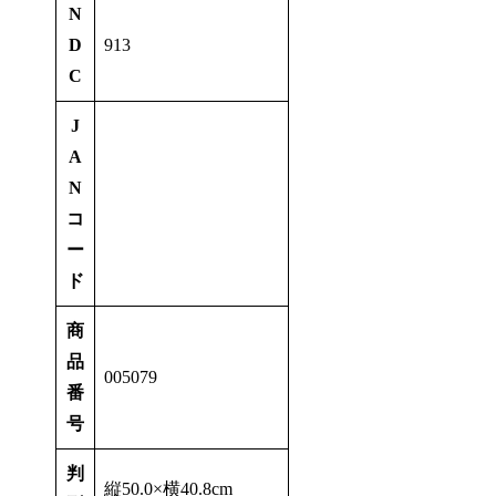
N
D
913
C
J
A
N
コ
ー
ド
商
品
005079
番
号
判
縦50.0×横40.8cm