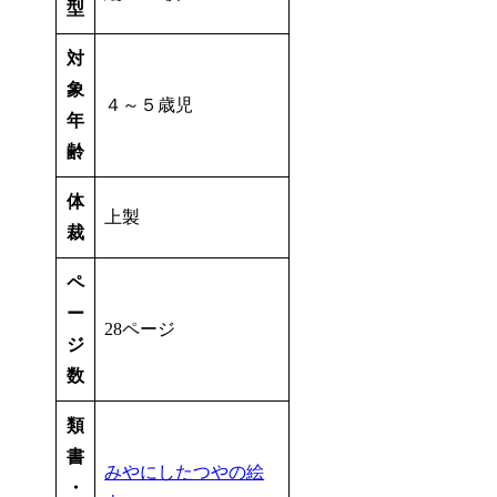
型
対
象
４～５歳児
年
齢
体
上製
裁
ペ
ー
28ページ
ジ
数
類
書
みやにしたつやの絵
・