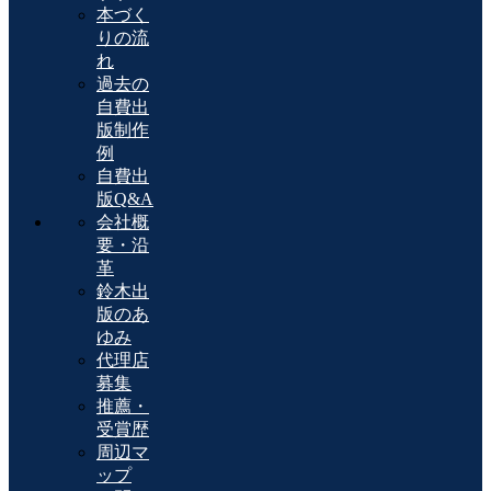
本づく
りの流
れ
過去の
自費出
版制作
例
自費出
版Q&A
会社概
要・沿
革
鈴木出
版のあ
ゆみ
代理店
募集
推薦・
受賞歴
周辺マ
ップ