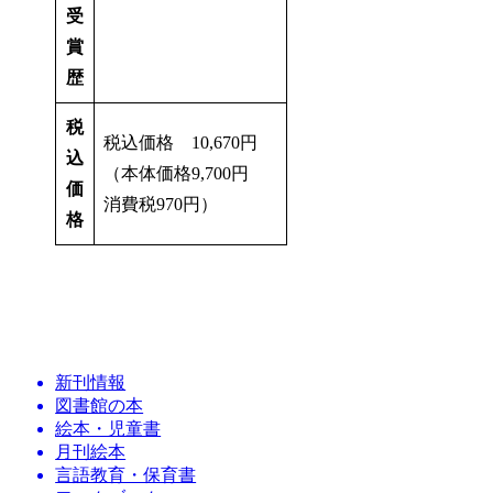
受
賞
歴
税
税込価格 10,670円
込
（本体価格9,700円
価
消費税970円）
格
新刊情報
図書館の本
絵本・児童書
月刊絵本
言語教育・保育書