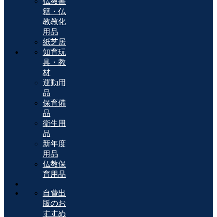
仏教書
籍・仏
教教化
用品
紙芝居
知育玩
具・教
材
運動用
品
保育備
品
衛生用
品
新年度
用品
仏教保
育用品
自費出
版のお
すすめ