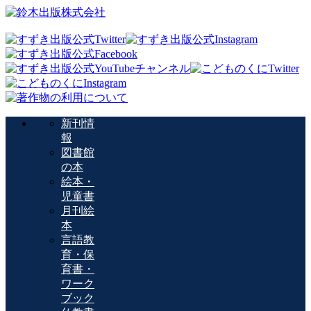
新刊情
報
図書館
の本
絵本・
児童書
月刊絵
本
言語教
育・保
育書・
ワーク
ブック