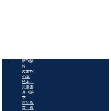
新刊情
報
図書館
の本
絵本・
児童書
月刊絵
本
言語教
育・保