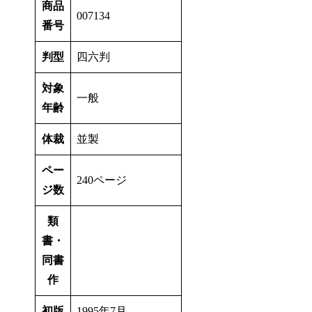
商品
007134
番号
判型
四六判
対象
一般
年齢
体裁
並製
ペー
240ページ
ジ数
類
書・
同書
作
初版
1995年7月