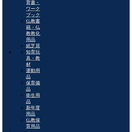
育書・
ワーク
ブック
仏教書
籍・仏
教教化
用品
紙芝居
知育玩
具・教
材
運動用
品
保育備
品
衛生用
品
新年度
用品
仏教保
育用品