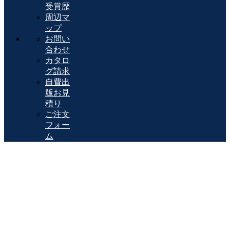
受賞歴
周辺マ
ップ
お問い
合わせ
カタロ
グ請求
自費出
版お見
積り
ご注文
フォー
ム