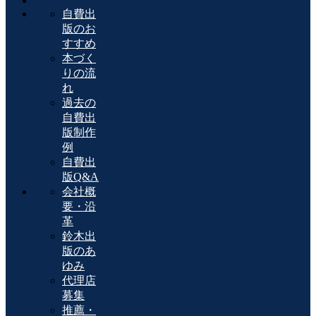
自費出
版のお
すすめ
本づく
りの流
れ
過去の
自費出
版制作
例
自費出
版Q&A
会社概
要・沿
革
鈴木出
版のあ
ゆみ
代理店
募集
推薦・