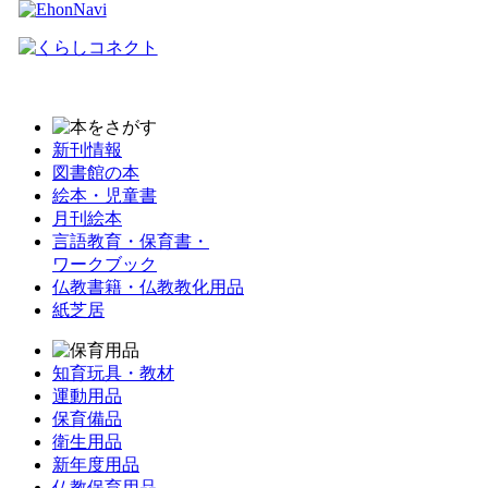
新刊情報
図書館の本
絵本・児童書
月刊絵本
言語教育・保育書・
ワークブック
仏教書籍・仏教教化用品
紙芝居
知育玩具・教材
運動用品
保育備品
衛生用品
新年度用品
仏教保育用品