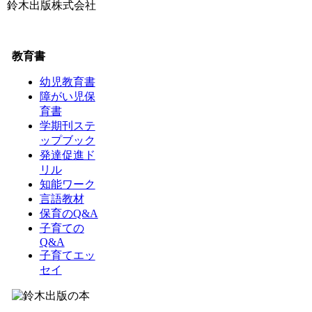
鈴木出版株式会社
教育書
幼児教育書
障がい児保
育書
学期刊ステ
ップブック
発達促進ド
リル
知能ワーク
言語教材
保育のQ&A
子育ての
Q&A
子育てエッ
セイ