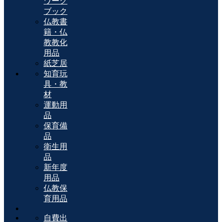
ワーク
ブック
仏教書
籍・仏
教教化
用品
紙芝居
知育玩
具・教
材
運動用
品
保育備
品
衛生用
品
新年度
用品
仏教保
育用品
自費出