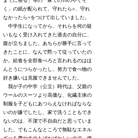
までに寝る」等の「家での10のやくそ
く」の紙が配られて、守れたら○、守れ
なかったら×をつけて出していました。
中学生になってから、それらを何の疑
いもなく受け入れてきた過去の自分に、
腹が立ちました。あちらが勝手に言って
きたことに、なんで黙って従っていたの
か。給食を全部食べろと言われるのはほ
んとうにつらかったし、努力で食べ物の
好き嫌いは克服できませんでした。
我が子の中学（公立）時代は、父親の
ウールのスーツより高価な、化繊主体の
制服を子どもにあつらえなければならな
いのが嫌でしたし、家で洗うこともでき
ないのは、不潔で不自由だと思っていま
した。でもこんなところで無駄なエネル