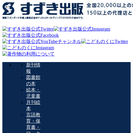
新刊情
報
図書館
の本
絵本・
児童書
月刊絵
本
言語教
育・保
育書・