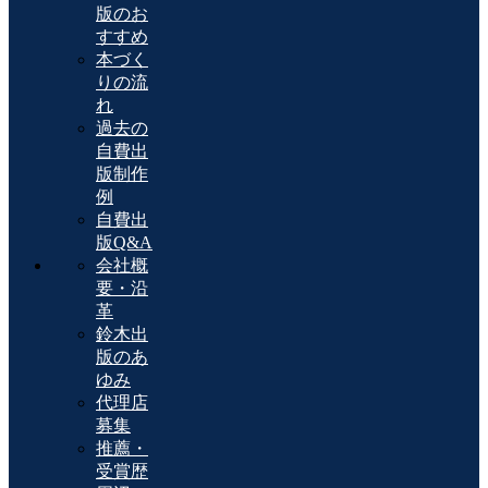
版のお
すすめ
本づく
りの流
れ
過去の
自費出
版制作
例
自費出
版Q&A
会社概
要・沿
革
鈴木出
版のあ
ゆみ
代理店
募集
推薦・
受賞歴