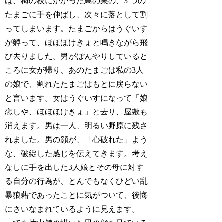
は、梅の枝にかかった鳥の巣の、3 つの
たまごに手を伸ばし、次々に落として割
ってしまいます。たまごからはうぐいす
が孵って、ほほほけきょと鳴きながら飛
び去りました。男がぼんやりしていると
ころに女が帰り、あのたまごは私の3人
の娘で、割れたたまごはもとに戻らない
と言います。女はうぐいすになって「娘
恋しや、ほほほけきょ」と去り、屋敷も
消えます。男は一人、明るい野原に残さ
れました。男の顔が、「心破れた」よう
な、破綻した感じを伝えてきます。考え
なしに手を出した3人娘とその母に対す
る自分の行為が、とんでもなくひどい乱
暴狼藉であったことに気がついて、後悔
にさいなまれているように見えます。